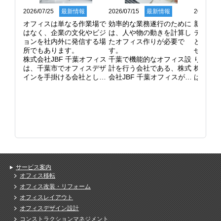
2026/07/25
最新情報
2026/07/15
最新情報
2026/06/
オフィスは単なる作業場で
効率的な業務遂行のために
新しい
はなく、企業の文化やビジ
は、人や物の動きを計算し
ティン
ョンを社内外に発信する場
たオフィス作りが必要で
ど、オ
所でもあります。

す。

せて空
株式会社JBF 千葉オフィス
千葉で機能的なオフィス設
ります。
は、千葉市でオフィスデザ
計を行う会社である、株式
株式会社
インを手掛ける会社とし
会社JBF 千葉オフィスがお
は、千
て、企業ブランディングに
客様の悩みを解決します。

仕切り
貢献しています。

弊社はどの部署をどこに配
柔軟な
コーポレートカラーを取り
置するかというゾーニング
いします
入れた内装デザインや、コ
計画を綿密に行い、ストレ
天井ま
ミュニケーションを活性化
スのない動線を確保しま
イパー
させるカフェスペースの設
す。

が開い
置など、多様な働き方に対
コピー機や収納庫の位置一
ション
応した空間の提案が可能で
つで、作業効率は大きく変
率を考
す。

わるものです。

選定する
社員が誇りを持って働け
現状の不便な点を解消し、
遮音性
サービス案内
る、魅力あふれるオフィス
生産性の高いオフィス環境
重視す
オフィス移転
を一緒に作り上げます。

を構築します。

て提案し
オフィス改装・リフォーム
デザインのリニューアルを
より良いレイアウトにする
使い勝
オフィスレイアウト
ご検討の際は、ぜひお問い
ために、プロの視点による
実現す
オフィスデザイン設計
合わせください。
無料診断をお試しくださ
ご連絡
い。
コンストラクションマネジメント