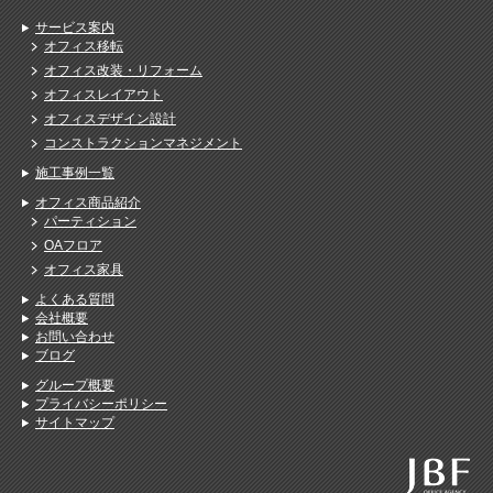
す。

わるものです。

選定する
社員が誇りを持って働け
現状の不便な点を解消し、
遮音性
サービス案内
る、魅力あふれるオフィス
生産性の高いオフィス環境
重視す
オフィス移転
を一緒に作り上げます。

を構築します。

て提案し
オフィス改装・リフォーム
デザインのリニューアルを
より良いレイアウトにする
使い勝
オフィスレイアウト
ご検討の際は、ぜひお問い
ために、プロの視点による
実現す
オフィスデザイン設計
合わせください。
無料診断をお試しくださ
ご連絡
い。
コンストラクションマネジメント
施工事例一覧
オフィス商品紹介
パーティション
OAフロア
オフィス家具
よくある質問
会社概要
お問い合わせ
ブログ
グループ概要
プライバシーポリシー
サイトマップ