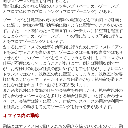
適なスペースの配置を計画すること。
階が複数に分かれる場合のスタッキング（バーチカルゾーニング）
とフロア単位でのブロッキング（フロアゾーニング）がある。
ゾーニングとは建築物の形状や部屋の配置などを平面図上で計画す
るに際し、建物の空間が効率的に働くように配置することをいいま
す。また、上下階にわたって垂直的（バーチカル）に空間を配置す
ることをバーチカルゾーニング。一つの階に対して水平的に行うこ
とをフロアゾーニングといいます。
要するにオフィスでの仕事を効率的に行うためにオフィスレイアウ
トを決定することを言います。ゾーニングは一般的な言葉ではあり
ませんが、このゾーニングを怠ってしまうと以外にもオフィスでの
仕事が不便になってしまうことがあります。例えば極端な例です
が、お客様用の応接室社員の使いやすさを中心に感が手しまいエン
トランスではなく、執務室の奥に配置してしまうと、執務室がお客
様に丸見えになってしまったりまた専用通路がなく執務室を通るこ
とになればセキュリティ面でも不安が残ります。
また来客以外にも実際の仕事で会議室を多用したり、執務室以外の
打ち合わせスペースなどを多用する場合は執務しつと打ち合わせス
ペース、会議室は近くに配して、作成するスペースの用途や利用す
る社員たちの動きを考えてゾーニングを行う必要があります。
オフィス内の動線
動線とはオフィス内で働く人たちの動きを線でひいたものです。動