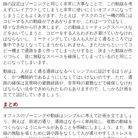
線の設定はゾーニングと同じく非常に大事なことで、この動線を考
えずにレイアウトしてしまうと非常に使いにくいオフィスになって
しまうこともよくあります。たとえば、デスクのコピー機の間には
コピーする人の動線ができあがりますが、これは一つではなく、
様々な方向から行き来します。この動線上ミーティングスペースな
どをおいてしまうと、コピーをする人もわざわざ避けていかなけれ
ばならないし、ミーティングしている人も人がよく通るところでは
集中できなくなってしまうかもしれません。まただからといってコ
ピー機まで通路を多く作ってしまったりすると、決まった動線が作
りづらく、逆に無駄なスペースを確保してしまっているのと同じこ
とになってしまいます。
動線は、人がよく通る通路はなるべくシンプルに設計するほうがよ
く、かつ機能的であるようにしなくてはいけないのです。ただ、通
路の確保は災害時の避難経路や、非常時の避難などで確保しなけれ
ばならない法令できめられたものもありますので、しっかろ計画を
立てて設計していきましょう。
まとめ
オフィスのゾーニングや動線はシンプルに考えて計画を立てましょ
う。例えば、前述の通リ、通路はなるべく単純化し、複数の動線を
つくらないようにルールがあることを明確にしましょう。また、動
線の無駄を省くために袋小路をなくして人が通りやすくストレスを