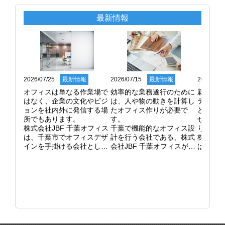
最新情報
2026/07/25
最新情報
2026/07/15
最新情報
2026/06/
オフィスは単なる作業場で
効率的な業務遂行のために
新しい
はなく、企業の文化やビジ
は、人や物の動きを計算し
ティン
ョンを社内外に発信する場
たオフィス作りが必要で
ど、オ
所でもあります。

す。

せて空
株式会社JBF 千葉オフィス
千葉で機能的なオフィス設
ります。
は、千葉市でオフィスデザ
計を行う会社である、株式
株式会社
インを手掛ける会社とし
会社JBF 千葉オフィスがお
は、千
て、企業ブランディングに
客様の悩みを解決します。

仕切り
貢献しています。

弊社はどの部署をどこに配
柔軟な
コーポレートカラーを取り
置するかというゾーニング
いします
入れた内装デザインや、コ
計画を綿密に行い、ストレ
天井ま
ミュニケーションを活性化
スのない動線を確保しま
イパー
させるカフェスペースの設
す。

が開い
置など、多様な働き方に対
コピー機や収納庫の位置一
ション
応した空間の提案が可能で
つで、作業効率は大きく変
率を考