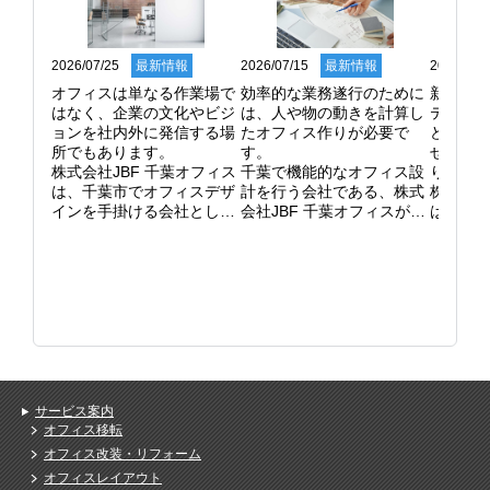
2026/07/25
最新情報
2026/07/15
最新情報
2026/06/
オフィスは単なる作業場で
効率的な業務遂行のために
新しい
はなく、企業の文化やビジ
は、人や物の動きを計算し
ティン
ョンを社内外に発信する場
たオフィス作りが必要で
ど、オ
所でもあります。

す。

せて空
株式会社JBF 千葉オフィス
千葉で機能的なオフィス設
ります。
は、千葉市でオフィスデザ
計を行う会社である、株式
株式会社
インを手掛ける会社とし
会社JBF 千葉オフィスがお
は、千
て、企業ブランディングに
客様の悩みを解決します。

仕切り
貢献しています。

弊社はどの部署をどこに配
柔軟な
コーポレートカラーを取り
置するかというゾーニング
いします
入れた内装デザインや、コ
計画を綿密に行い、ストレ
天井ま
ミュニケーションを活性化
スのない動線を確保しま
イパー
させるカフェスペースの設
す。

が開い
置など、多様な働き方に対
コピー機や収納庫の位置一
ション
応した空間の提案が可能で
つで、作業効率は大きく変
率を考
す。

わるものです。

選定する
社員が誇りを持って働け
現状の不便な点を解消し、
遮音性
サービス案内
る、魅力あふれるオフィス
生産性の高いオフィス環境
重視す
オフィス移転
を一緒に作り上げます。

を構築します。

て提案し
オフィス改装・リフォーム
デザインのリニューアルを
より良いレイアウトにする
使い勝
オフィスレイアウト
ご検討の際は、ぜひお問い
ために、プロの視点による
実現す