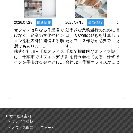
2026/07/25
最新情報
2026/07/15
最新情報
2026/06/
オフィスは単なる作業場で
効率的な業務遂行のために
新しい
はなく、企業の文化やビジ
は、人や物の動きを計算し
ティン
ョンを社内外に発信する場
たオフィス作りが必要で
ど、オ
所でもあります。

す。

せて空
株式会社JBF 千葉オフィス
千葉で機能的なオフィス設
ります。
は、千葉市でオフィスデザ
計を行う会社である、株式
株式会社
インを手掛ける会社とし
会社JBF 千葉オフィスがお
は、千
て、企業ブランディングに
客様の悩みを解決します。

仕切り
貢献しています。

弊社はどの部署をどこに配
柔軟な
コーポレートカラーを取り
置するかというゾーニング
いします
入れた内装デザインや、コ
計画を綿密に行い、ストレ
天井ま
ミュニケーションを活性化
スのない動線を確保しま
イパー
させるカフェスペースの設
す。

が開い
置など、多様な働き方に対
コピー機や収納庫の位置一
ション
応した空間の提案が可能で
つで、作業効率は大きく変
率を考
す。

わるものです。

選定する
社員が誇りを持って働け
現状の不便な点を解消し、
遮音性
サービス案内
る、魅力あふれるオフィス
生産性の高いオフィス環境
重視す
オフィス移転
を一緒に作り上げます。

を構築します。

て提案し
オフィス改装・リフォーム
デザインのリニューアルを
より良いレイアウトにする
使い勝